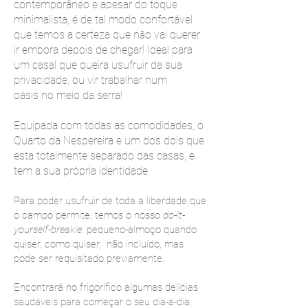
contemporâneo e apesar do toque
minimalista, é de tal modo confortável
que temos a certeza que n
o vai querer
ã
ir embora depois de chegar! Ideal para
um casal que queira usufruir da sua
privacidade
, ou vir trabalhar num
oásis
no meio da serra!
Equipada com todas as comodidades, o
Quarto da Nespereira
e um dos dois
que
esta totalmente separado das casas, e
tem a sua
própria
identidade.
Para poder usufruir de toda a liberdade que
o cam
po permite, temos o nosso
do-it-
yourself-breakie:
pequeno-almoço quando
quiser, como quiser,
n
ã
o incluído, mas
pode ser requisitado previamente.
Encontrará no frigorífico algumas delícias
saudáveis para começar o seu dia-a-dia,