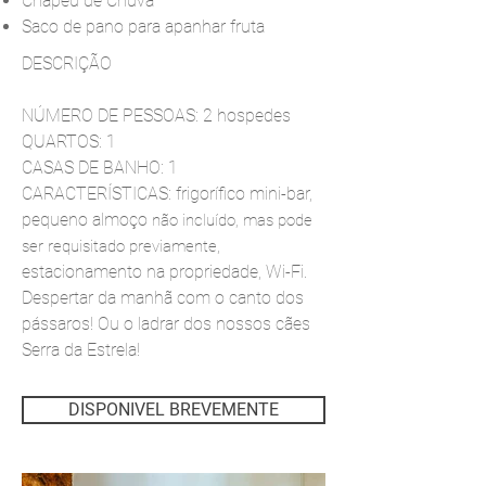
Chapéu de Chuva
Saco de pano para apanhar fruta
DESCRIÇÃO
NÚMERO DE PESSOAS: 2 hospedes
QUARTOS: 1
CASAS DE BANHO: 1
CARACTERÍSTICAS: frigorífico mini-bar,
pequeno almoço
n
ã
o incluído, mas pode
,
ser requisitado previamente
estacionamento na propriedade, Wi-Fi.
Despertar da manhã com o canto dos
pássaros! Ou o ladrar dos nossos cães
Serra da Estrela!
DISPONIVEL BREVEMENTE