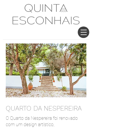
QUARTO DA NESPEREIRA
O Quarto da Nespereira
foi renovado
com um design artístico,