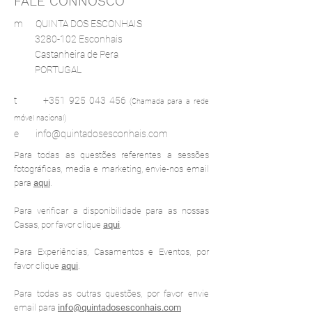
FALE CONNOSCO
m QUINTA DOS ESCONHAIS
3280-102
Esconhais
Castanheira de Pera
PORTUGAL
t
+351 925 043 456
(Chamada para a rede
móvel nacional)
e
info@quintadosesconhais.com
Para todas as questões referentes a sessões
fotográficas, media e marketing, envie-nos email
para
aqui
.
Para verificar a disponibilidade para as nossas
Casas, por favor clique
aqui
.
Para Experiências, Casamentos e Eventos, por
favor clique
aqui
.
Para todas as outras questões, por favor envie
email para
info@quintadosesconhais.com