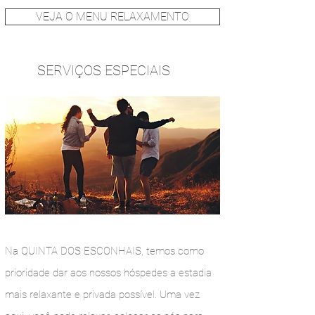
VEJA O MENU RELAXAMENTO
SERVIÇOS
ESPECIAIS
Na QUINTA DOS ESCONHAIS, temos como
prioridade dar aos nossos hóspedes a estadia
mais relaxante e privada possível. Uma vez