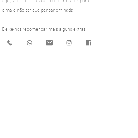
aqui, você pode relaxar, colocar os pés para
cima e não ter que pensar em nada.
Deixe-nos recomendar mais alguns extras
para tornar a sua estadia ainda mais
agradável.
VEJA OS NOSSOS SERVIÇOS ESPECIAIS
QUINTA DOS ESCONHAIS
HISTORIA
AS NOSSAS CASAS
EXPERIÊNCIAS