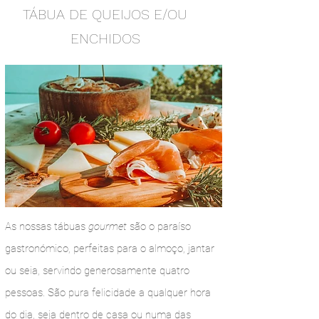
TÁBUA DE QUEIJOS E/OU
ENCHIDOS
As nossas tábuas
gourmet
são o paraíso
gastronómico, perfeitas para o almoço, jantar
ou seia, servindo generosamente quatro
pessoas. São pura felicidade a qualquer hora
do dia, seja dentro de casa ou numa das