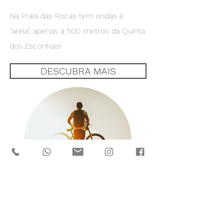
Na Praia das Rocas tem ondas e
"areia", apenas a 500 metros da Quinta
dos Esconhais!
DESCUBRA MAIS
Alugue uma bicicleta eléctrica, e